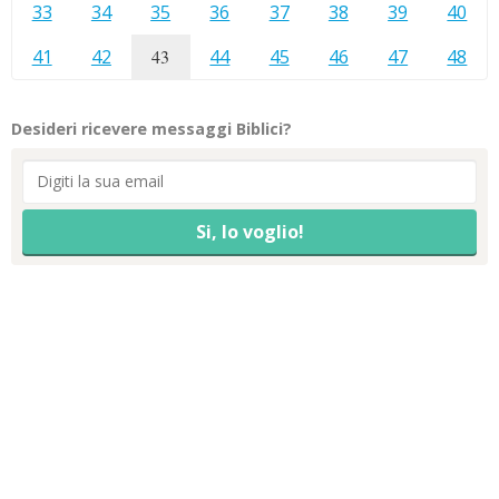
33
34
35
36
37
38
39
40
41
42
43
44
45
46
47
48
Desideri ricevere messaggi Biblici?