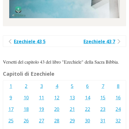
Ezechiele 43 5
Ezechiele 43 7
Versetti del capitolo 43 del libro "Ezechiele" della Sacra Bibbia.
Capitoli di Ezechiele
1
2
3
4
5
6
7
8
9
10
11
12
13
14
15
16
17
18
19
20
21
22
23
24
25
26
27
28
29
30
31
32