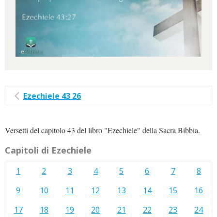
Ezechiele 43 26
Versetti del capitolo 43 del libro "Ezechiele" della Sacra Bibbia.
Capitoli di Ezechiele
1
2
3
4
5
6
7
8
9
10
11
12
13
14
15
16
17
18
19
20
21
22
23
24