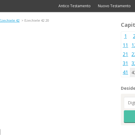
Antico Testamento
Nuovo Testamento
Ezechiele 42
> Ezechiele 42 20
Capit
1
11
1
21
2
31
3
41
4
Deside