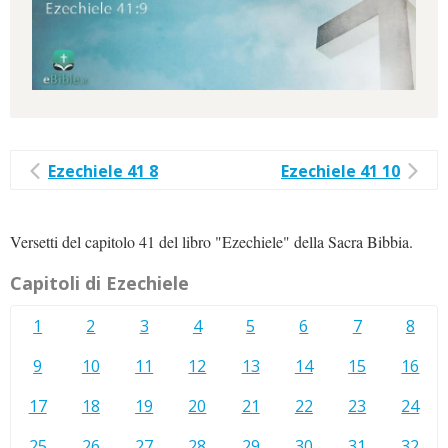
Ezechiele 41 8
Ezechiele 41 10
Versetti del capitolo 41 del libro "Ezechiele" della Sacra Bibbia.
Capitoli di Ezechiele
1
2
3
4
5
6
7
8
9
10
11
12
13
14
15
16
17
18
19
20
21
22
23
24
25
26
27
28
29
30
31
32