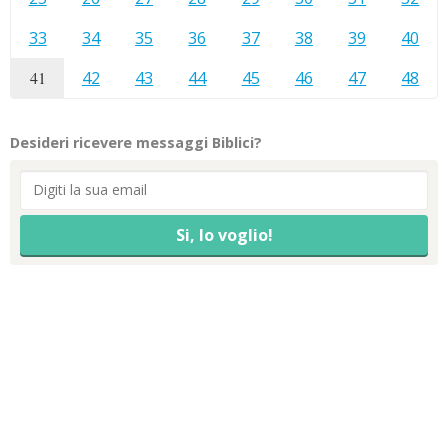
33
34
35
36
37
38
39
40
41
42
43
44
45
46
47
48
Desideri ricevere messaggi Biblici?