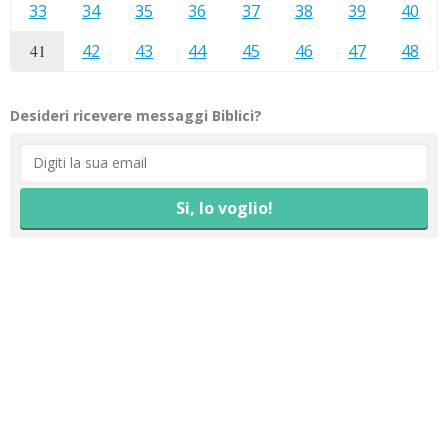
33
34
35
36
37
38
39
40
41
42
43
44
45
46
47
48
Desideri ricevere messaggi Biblici?