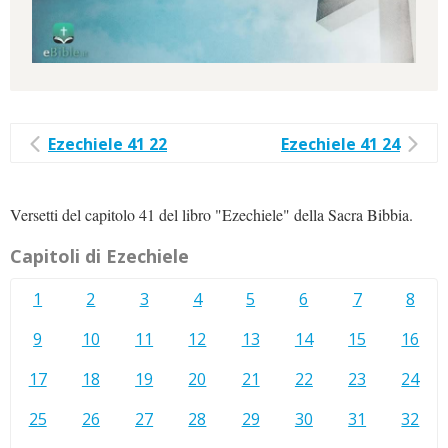
Ezechiele 41 22
Ezechiele 41 24
Versetti del capitolo 41 del libro "Ezechiele" della Sacra Bibbia.
Capitoli di Ezechiele
1
2
3
4
5
6
7
8
9
10
11
12
13
14
15
16
17
18
19
20
21
22
23
24
25
26
27
28
29
30
31
32