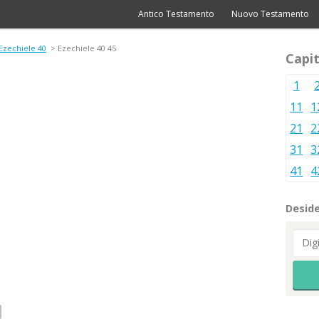
Antico Testamento
Nuovo Testamento
Ezechiele 40
> Ezechiele 40 45
Capit
1
11
1
21
2
31
3
41
4
Deside