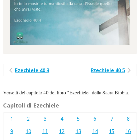
Ezechiele 40 3
Ezechiele 40 5
Versetti del capitolo 40 del libro "Ezechiele" della Sacra Bibbia.
Capitoli di Ezechiele
1
2
3
4
5
6
7
8
9
10
11
12
13
14
15
16