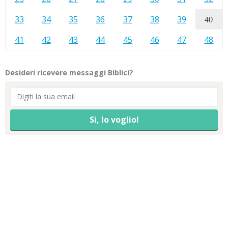
33
34
35
36
37
38
39
40
41
42
43
44
45
46
47
48
Desideri ricevere messaggi Biblici?