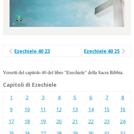
Ezechiele 40 23
Ezechiele 40 25
Versetti del capitolo 40 del libro "Ezechiele" della Sacra Bibbia.
Capitoli di Ezechiele
1
2
3
4
5
6
7
8
9
10
11
12
13
14
15
16
17
18
19
20
21
22
23
24
25
26
27
28
29
30
31
32