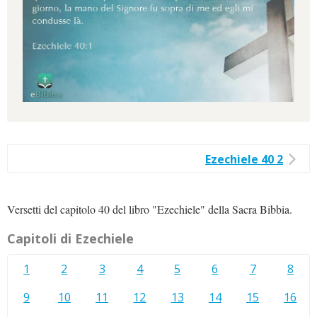
Ezechiele 40 2
Versetti del capitolo 40 del libro "Ezechiele" della Sacra Bibbia.
Capitoli di Ezechiele
1
2
3
4
5
6
7
8
9
10
11
12
13
14
15
16