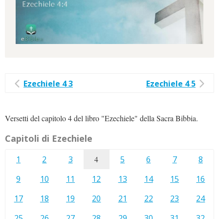
Ezechiele 4 3
Ezechiele 4 5
Versetti del capitolo 4 del libro "Ezechiele" della Sacra Bibbia.
Capitoli di Ezechiele
1
2
3
4
5
6
7
8
9
10
11
12
13
14
15
16
17
18
19
20
21
22
23
24
25
26
27
28
29
30
31
32