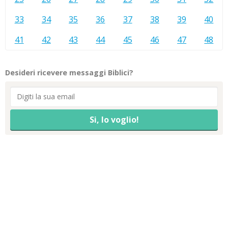
33
34
35
36
37
38
39
40
41
42
43
44
45
46
47
48
Desideri ricevere messaggi Biblici?