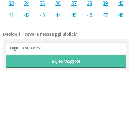
33
34
35
36
37
38
39
40
41
42
43
44
45
46
47
48
Desideri ricevere messaggi Biblici?