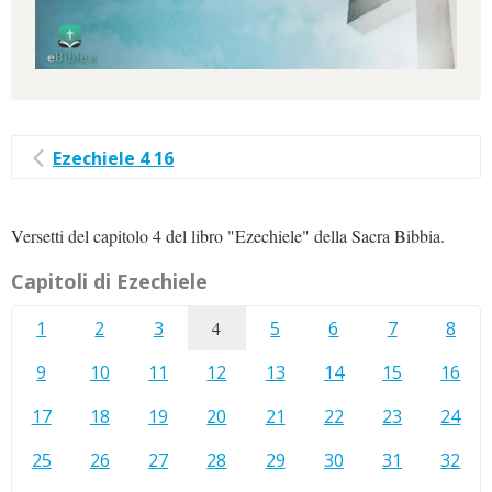
Ezechiele 4 16
Versetti del capitolo 4 del libro "Ezechiele" della Sacra Bibbia.
Capitoli di Ezechiele
1
2
3
4
5
6
7
8
9
10
11
12
13
14
15
16
17
18
19
20
21
22
23
24
25
26
27
28
29
30
31
32