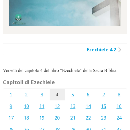
Ezechiele 4 2
Versetti del capitolo 4 del libro "Ezechiele" della Sacra Bibbia.
Capitoli di Ezechiele
1
2
3
4
5
6
7
8
9
10
11
12
13
14
15
16
17
18
19
20
21
22
23
24
25
26
27
28
29
30
31
32