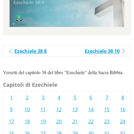
Ezechiele 38 8
Ezechiele 38 10
Versetti del capitolo 38 del libro "Ezechiele" della Sacra Bibbia.
Capitoli di Ezechiele
1
2
3
4
5
6
7
8
9
10
11
12
13
14
15
16
17
18
19
20
21
22
23
24
25
26
27
28
29
30
31
32