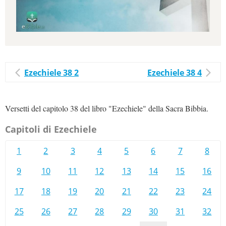
Ezechiele 38 2
Ezechiele 38 4
Versetti del capitolo 38 del libro "Ezechiele" della Sacra Bibbia.
Capitoli di Ezechiele
1
2
3
4
5
6
7
8
9
10
11
12
13
14
15
16
17
18
19
20
21
22
23
24
25
26
27
28
29
30
31
32