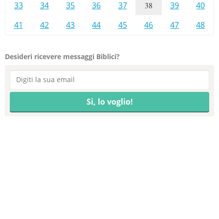
33
34
35
36
37
38
39
40
41
42
43
44
45
46
47
48
Desideri ricevere messaggi Biblici?