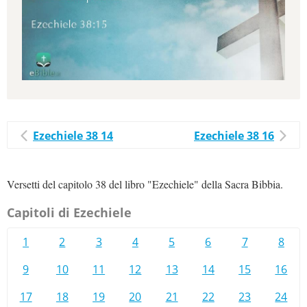
Ezechiele 38 14
Ezechiele 38 16
Versetti del capitolo 38 del libro "Ezechiele" della Sacra Bibbia.
Capitoli di Ezechiele
1
2
3
4
5
6
7
8
9
10
11
12
13
14
15
16
17
18
19
20
21
22
23
24