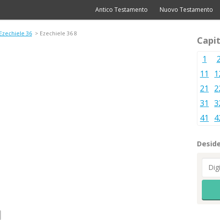
Antico Testamento
Nuovo Testamento
Ezechiele 36
> Ezechiele 36 8
Capit
1
11
1
21
2
31
3
41
4
Deside