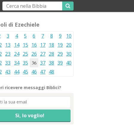
oli di Ezechiele
2
3
4
5
6
7
8
9
10
2
13
14
15
16
17
18
19
20
2
23
24
25
26
27
28
29
30
2
33
34
35
36
37
38
39
40
2
43
44
45
46
47
48
ri ricevere messaggi Biblici?