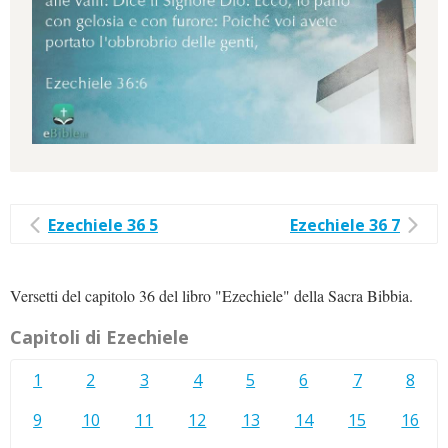
Ezechiele 36 5
Ezechiele 36 7
Versetti del capitolo 36 del libro "Ezechiele" della Sacra Bibbia.
Capitoli di Ezechiele
1
2
3
4
5
6
7
8
9
10
11
12
13
14
15
16