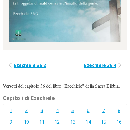
Ezechiele 36 2
Ezechiele 36 4
Versetti del capitolo 36 del libro "Ezechiele" della Sacra Bibbia.
Capitoli di Ezechiele
1
2
3
4
5
6
7
8
9
10
11
12
13
14
15
16