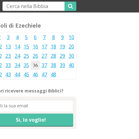
oli di Ezechiele
2
3
4
5
6
7
8
9
10
2
13
14
15
16
17
18
19
20
2
23
24
25
26
27
28
29
30
2
33
34
35
36
37
38
39
40
2
43
44
45
46
47
48
ri ricevere messaggi Biblici?