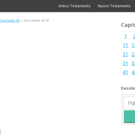
Antico Testamento
Nuovo Testamento
Ezechiele 36
> Ezechiele 36 10
Capit
1
11
1
21
2
31
3
41
4
Deside