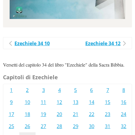
Ezechiele 34 10
Ezechiele 34 12
Versetti del capitolo 34 del libro "Ezechiele" della Sacra Bibbia.
Capitoli di Ezechiele
1
2
3
4
5
6
7
8
9
10
11
12
13
14
15
16
17
18
19
20
21
22
23
24
25
26
27
28
29
30
31
32