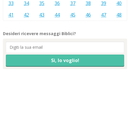
33
34
35
36
37
38
39
40
41
42
43
44
45
46
47
48
Desideri ricevere messaggi Biblici?