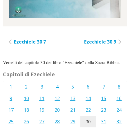
Ezechiele 30 7
Ezechiele 30 9
Versetti del capitolo 30 del libro "Ezechiele" della Sacra Bibbia.
Capitoli di Ezechiele
1
2
3
4
5
6
7
8
9
10
11
12
13
14
15
16
17
18
19
20
21
22
23
24
25
26
27
28
29
30
31
32