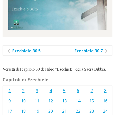
Ezechiele 30 5
Ezechiele 30 7
Versetti del capitolo 30 del libro "Ezechiele" della Sacra Bibbia.
Capitoli di Ezechiele
1
2
3
4
5
6
7
8
9
10
11
12
13
14
15
16
17
18
19
20
21
22
23
24