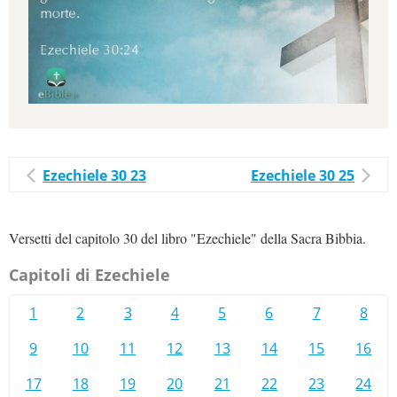
Ezechiele 30 23
Ezechiele 30 25
Versetti del capitolo 30 del libro "Ezechiele" della Sacra Bibbia.
Capitoli di Ezechiele
1
2
3
4
5
6
7
8
9
10
11
12
13
14
15
16
17
18
19
20
21
22
23
24