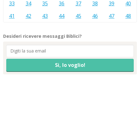
33
34
35
36
37
38
39
40
41
42
43
44
45
46
47
48
Desideri ricevere messaggi Biblici?