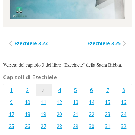
Ezechiele 3 23
Ezechiele 3 25
Versetti del capitolo 3 del libro "Ezechiele" della Sacra Bibbia.
Capitoli di Ezechiele
1
2
3
4
5
6
7
8
9
10
11
12
13
14
15
16
17
18
19
20
21
22
23
24
25
26
27
28
29
30
31
32