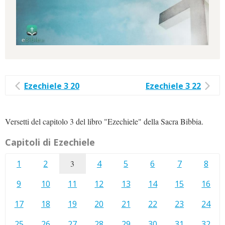
Ezechiele 3 20
Ezechiele 3 22
Versetti del capitolo 3 del libro "Ezechiele" della Sacra Bibbia.
Capitoli di Ezechiele
1
2
3
4
5
6
7
8
9
10
11
12
13
14
15
16
17
18
19
20
21
22
23
24
25
26
27
28
29
30
31
32