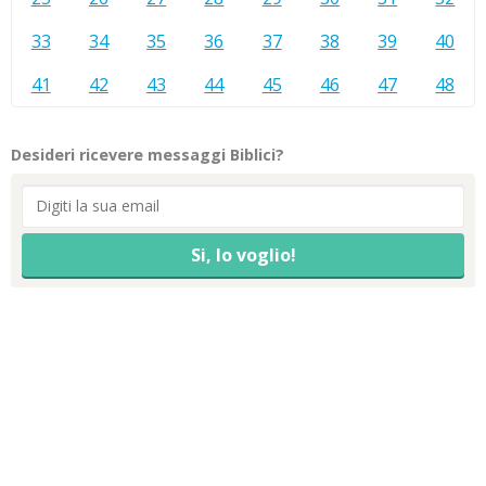
33
34
35
36
37
38
39
40
41
42
43
44
45
46
47
48
Desideri ricevere messaggi Biblici?