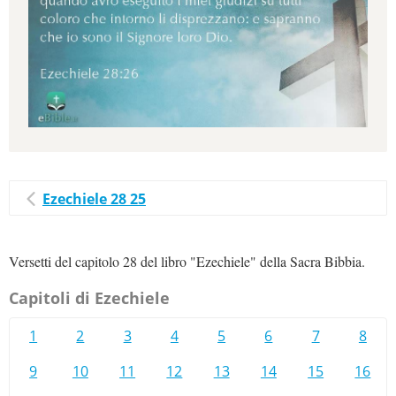
Ezechiele 28 25
Versetti del capitolo 28 del libro "Ezechiele" della Sacra Bibbia.
Capitoli di Ezechiele
1
2
3
4
5
6
7
8
9
10
11
12
13
14
15
16