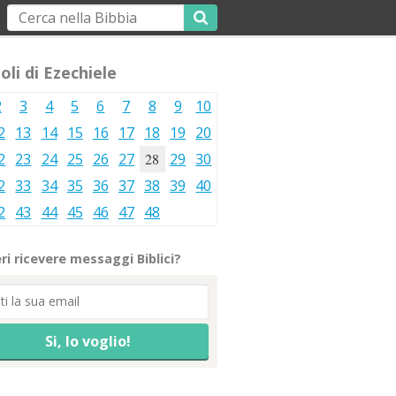
oli di Ezechiele
2
3
4
5
6
7
8
9
10
2
13
14
15
16
17
18
19
20
2
23
24
25
26
27
28
29
30
2
33
34
35
36
37
38
39
40
2
43
44
45
46
47
48
ri ricevere messaggi Biblici?