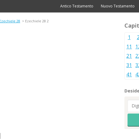
Antico Testamento
Nuovo Testamento
Ezechiele 28
> Ezechiele 28 2
Capit
1
11
1
21
2
31
3
41
4
Deside