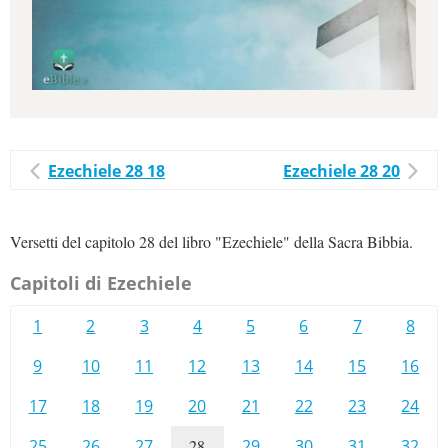
Ezechiele 28 18
Ezechiele 28 20
Versetti del capitolo 28 del libro "Ezechiele" della Sacra Bibbia.
Capitoli di Ezechiele
1
2
3
4
5
6
7
8
9
10
11
12
13
14
15
16
17
18
19
20
21
22
23
24
25
26
27
28
29
30
31
32