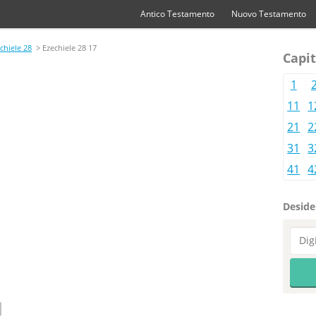
Antico Testamento
Nuovo Testamento
chiele 28
> Ezechiele 28 17
Capit
1
11
1
21
2
31
3
41
4
Desider