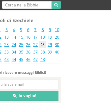
oli di Ezechiele
2
3
4
5
6
7
8
9
10
2
13
14
15
16
17
18
19
20
2
23
24
25
26
27
28
29
30
2
33
34
35
36
37
38
39
40
2
43
44
45
46
47
48
i ricevere messaggi Biblici?