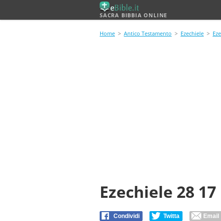
SACRA BIBBIA ONLINE
Home
>
Antico Testamento
>
Ezechiele
>
Eze
Ezechiele 28 17
Condividi
Twitta
Email