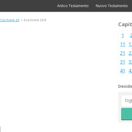
Antico Testamento
Nuovo Testamento
Ezechiele 26
> Ezechiele 26 8
Capit
1
11
1
21
2
31
3
41
4
Deside