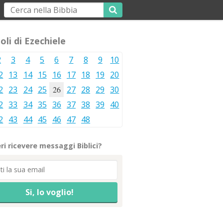
oli di Ezechiele
2
3
4
5
6
7
8
9
10
2
13
14
15
16
17
18
19
20
2
23
24
25
26
27
28
29
30
2
33
34
35
36
37
38
39
40
2
43
44
45
46
47
48
ri ricevere messaggi Biblici?