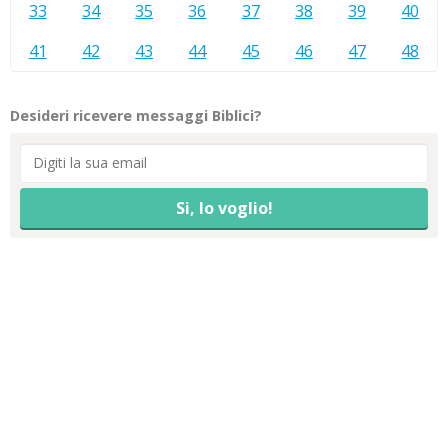
33
34
35
36
37
38
39
40
41
42
43
44
45
46
47
48
Desideri ricevere messaggi Biblici?