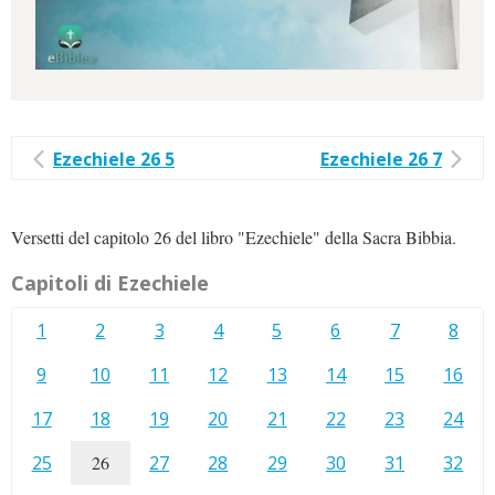
Ezechiele 26 5
Ezechiele 26 7
Versetti del capitolo 26 del libro "Ezechiele" della Sacra Bibbia.
Capitoli di Ezechiele
1
2
3
4
5
6
7
8
9
10
11
12
13
14
15
16
17
18
19
20
21
22
23
24
25
26
27
28
29
30
31
32