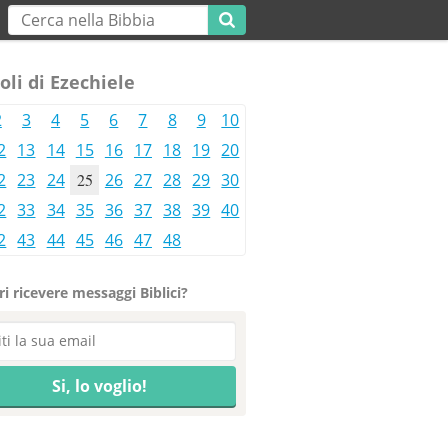
oli di Ezechiele
2
3
4
5
6
7
8
9
10
2
13
14
15
16
17
18
19
20
2
23
24
25
26
27
28
29
30
2
33
34
35
36
37
38
39
40
2
43
44
45
46
47
48
i ricevere messaggi Biblici?