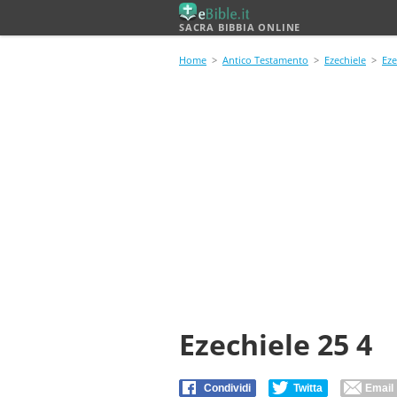
SACRA BIBBIA ONLINE
Home
>
Antico Testamento
>
Ezechiele
>
Eze
Ezechiele 25 4
Condividi
Twitta
Email