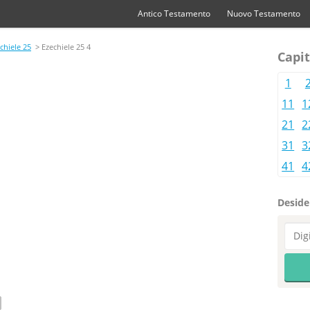
Antico Testamento
Nuovo Testamento
chiele 25
> Ezechiele 25 4
Capit
1
11
1
21
2
31
3
41
4
Desider