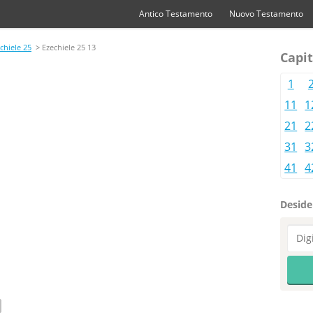
Antico Testamento
Nuovo Testamento
chiele 25
> Ezechiele 25 13
Capit
1
11
1
21
2
31
3
41
4
Desider