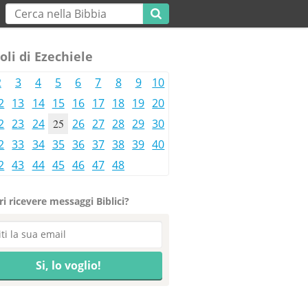
oli di Ezechiele
2
3
4
5
6
7
8
9
10
2
13
14
15
16
17
18
19
20
2
23
24
25
26
27
28
29
30
2
33
34
35
36
37
38
39
40
2
43
44
45
46
47
48
i ricevere messaggi Biblici?