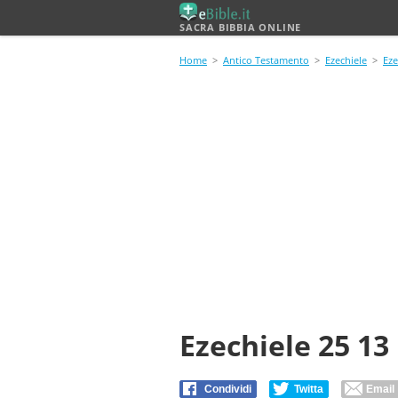
SACRA BIBBIA ONLINE
Home
>
Antico Testamento
>
Ezechiele
>
Eze
Ezechiele 25 13
Condividi
Twitta
Email