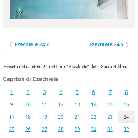
Ezechiele 24 3
Ezechiele 24 5
Versetti del capitolo 24 del libro "Ezechiele" della Sacra Bibbia.
Capitoli di Ezechiele
1
2
3
4
5
6
7
8
9
10
11
12
13
14
15
16
17
18
19
20
21
22
23
24
25
26
27
28
29
30
31
32