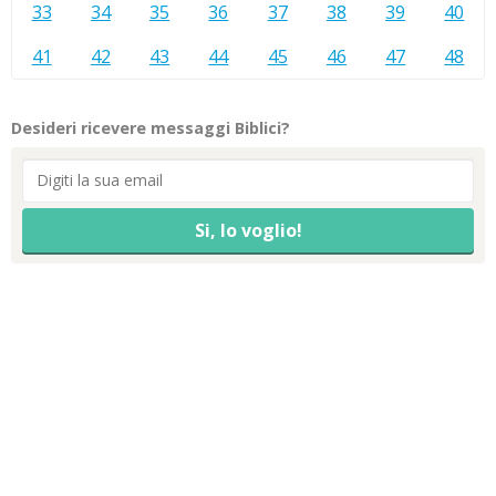
33
34
35
36
37
38
39
40
41
42
43
44
45
46
47
48
Desideri ricevere messaggi Biblici?