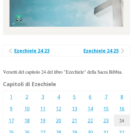
Ezechiele 24 23
Ezechiele 24 25
Versetti del capitolo 24 del libro "Ezechiele" della Sacra Bibbia.
Capitoli di Ezechiele
1
2
3
4
5
6
7
8
9
10
11
12
13
14
15
16
17
18
19
20
21
22
23
24
25
26
27
28
29
30
31
32