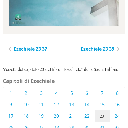
Ezechiele 23 37
Ezechiele 23 39
Versetti del capitolo 23 del libro "Ezechiele" della Sacra Bibbia.
Capitoli di Ezechiele
1
2
3
4
5
6
7
8
9
10
11
12
13
14
15
16
17
18
19
20
21
22
23
24
25
26
27
28
29
30
31
32