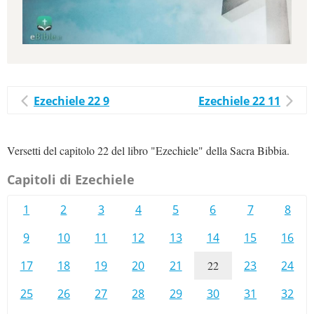
Ezechiele 22 9
Ezechiele 22 11
Versetti del capitolo 22 del libro "Ezechiele" della Sacra Bibbia.
Capitoli di Ezechiele
1
2
3
4
5
6
7
8
9
10
11
12
13
14
15
16
17
18
19
20
21
22
23
24
25
26
27
28
29
30
31
32