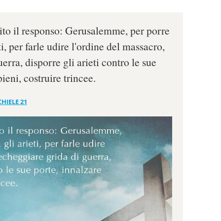
cito il responso: Gerusalemme, per porre
ti, per farle udire l'ordine del massacro,
erra, disporre gli arieti contro le sue
ieni, costruire trincee.
HIELE 21