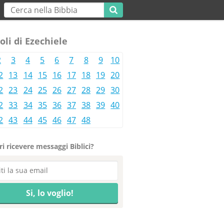
oli di Ezechiele
2
3
4
5
6
7
8
9
10
2
13
14
15
16
17
18
19
20
2
23
24
25
26
27
28
29
30
2
33
34
35
36
37
38
39
40
2
43
44
45
46
47
48
i ricevere messaggi Biblici?