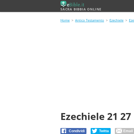
SACRA BIBBIA ONLINE
Home
>
Antico Testamento
>
Ezechiele
>
Eze
Ezechiele 21 27
Condividi
Twitta
Email