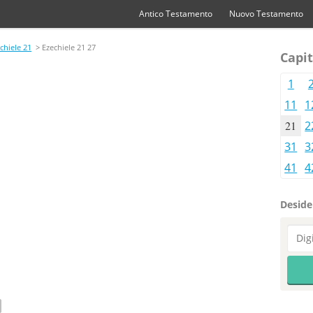
Antico Testamento
Nuovo Testamento
chiele 21
> Ezechiele 21 27
Capit
1
11
1
21
2
31
3
41
4
Desider