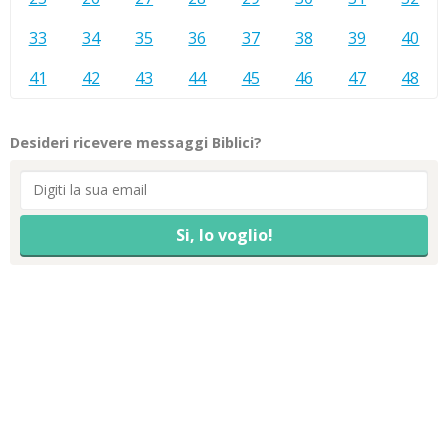
33
34
35
36
37
38
39
40
41
42
43
44
45
46
47
48
Desideri ricevere messaggi Biblici?