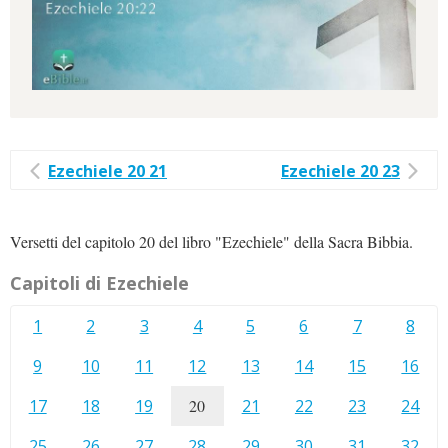
Ezechiele 20 21
Ezechiele 20 23
Versetti del capitolo 20 del libro "Ezechiele" della Sacra Bibbia.
Capitoli di Ezechiele
1
2
3
4
5
6
7
8
9
10
11
12
13
14
15
16
17
18
19
20
21
22
23
24
25
26
27
28
29
30
31
32