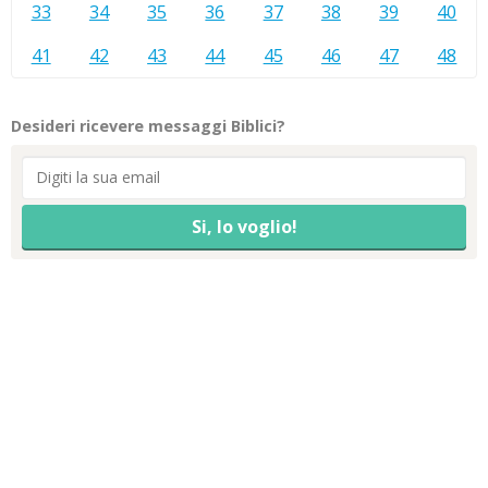
33
34
35
36
37
38
39
40
41
42
43
44
45
46
47
48
Desideri ricevere messaggi Biblici?