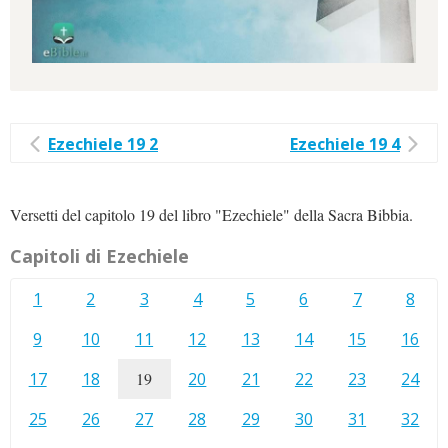
Ezechiele 19 2
Ezechiele 19 4
Versetti del capitolo 19 del libro "Ezechiele" della Sacra Bibbia.
Capitoli di Ezechiele
1
2
3
4
5
6
7
8
9
10
11
12
13
14
15
16
17
18
19
20
21
22
23
24
25
26
27
28
29
30
31
32