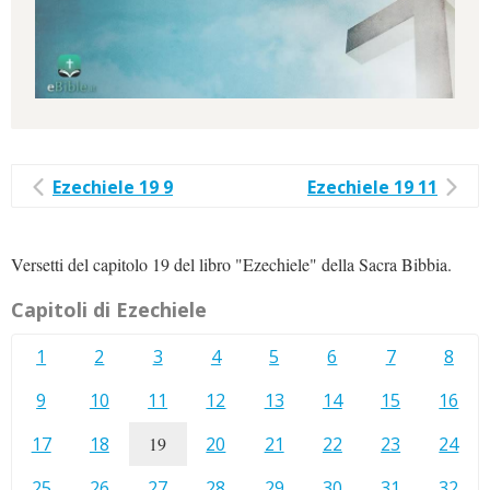
Ezechiele 19 9
Ezechiele 19 11
Versetti del capitolo 19 del libro "Ezechiele" della Sacra Bibbia.
Capitoli di Ezechiele
1
2
3
4
5
6
7
8
9
10
11
12
13
14
15
16
17
18
19
20
21
22
23
24
25
26
27
28
29
30
31
32