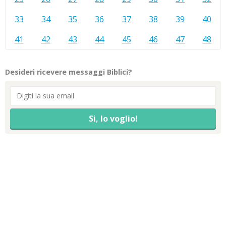
33
34
35
36
37
38
39
40
41
42
43
44
45
46
47
48
Desideri ricevere messaggi Biblici?