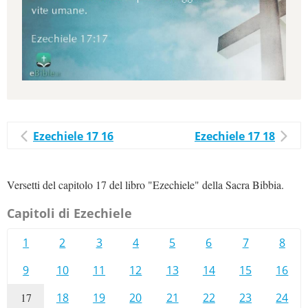
Ezechiele 17 16
Ezechiele 17 18
Versetti del capitolo 17 del libro "Ezechiele" della Sacra Bibbia.
Capitoli di Ezechiele
1
2
3
4
5
6
7
8
9
10
11
12
13
14
15
16
17
18
19
20
21
22
23
24