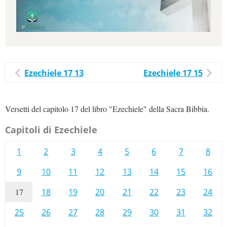
Ezechiele 17 13
Ezechiele 17 15
Versetti del capitolo 17 del libro "Ezechiele" della Sacra Bibbia.
Capitoli di Ezechiele
1
2
3
4
5
6
7
8
9
10
11
12
13
14
15
16
17
18
19
20
21
22
23
24
25
26
27
28
29
30
31
32