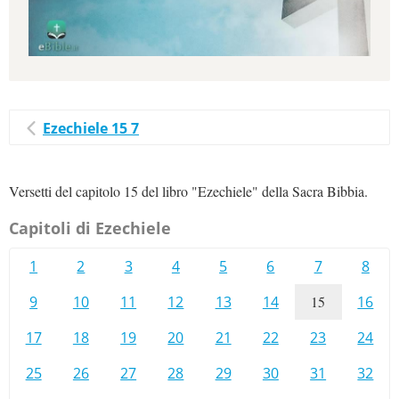
Ezechiele 15 7
Versetti del capitolo 15 del libro "Ezechiele" della Sacra Bibbia.
Capitoli di Ezechiele
1
2
3
4
5
6
7
8
9
10
11
12
13
14
15
16
17
18
19
20
21
22
23
24
25
26
27
28
29
30
31
32