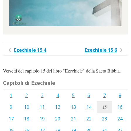
Ezechiele 15 4
Ezechiele 15 6
Versetti del capitolo 15 del libro "Ezechiele" della Sacra Bibbia.
Capitoli di Ezechiele
1
2
3
4
5
6
7
8
9
10
11
12
13
14
15
16
17
18
19
20
21
22
23
24
25
26
27
28
29
30
31
32