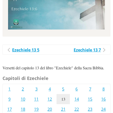
Ezechiele 13 5
Ezechiele 13 7
Versetti del capitolo 13 del libro "Ezechiele" della Sacra Bibbia.
Capitoli di Ezechiele
1
2
3
4
5
6
7
8
9
10
11
12
13
14
15
16
17
18
19
20
21
22
23
24