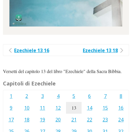
Ezechiele 13 16
Ezechiele 13 18
Versetti del capitolo 13 del libro "Ezechiele" della Sacra Bibbia.
Capitoli di Ezechiele
1
2
3
4
5
6
7
8
9
10
11
12
13
14
15
16
17
18
19
20
21
22
23
24
25
26
27
28
29
30
31
32