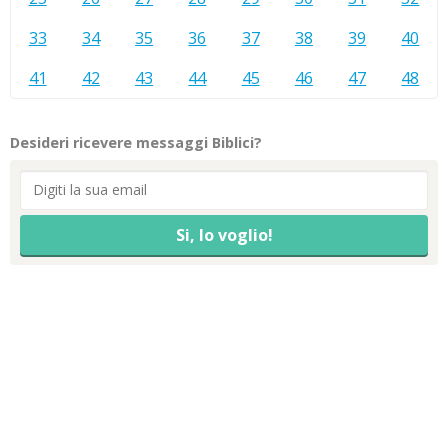
33
34
35
36
37
38
39
40
41
42
43
44
45
46
47
48
Desideri ricevere messaggi Biblici?