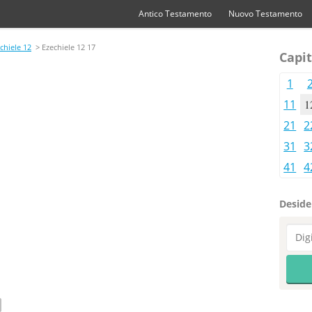
Antico Testamento
Nuovo Testamento
chiele 12
> Ezechiele 12 17
Capit
1
11
1
21
2
31
3
41
4
Desider