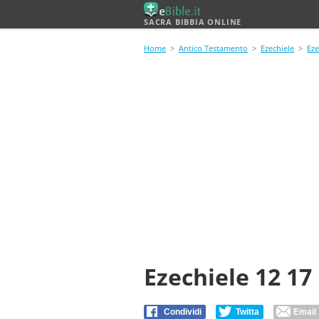
SACRA BIBBIA ONLINE
Home
>
Antico Testamento
>
Ezechiele
>
Eze
Ezechiele 12 17
Condividi
Twitta
Email