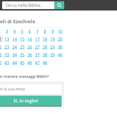
oli di Ezechiele
2
3
4
5
6
7
8
9
10
2
13
14
15
16
17
18
19
20
2
23
24
25
26
27
28
29
30
2
33
34
35
36
37
38
39
40
2
43
44
45
46
47
48
i ricevere messaggi Biblici?