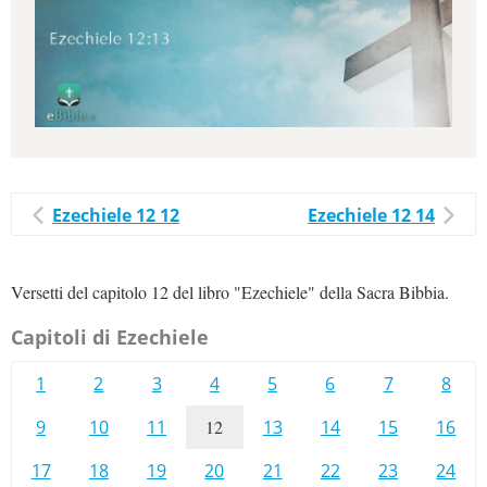
Ezechiele 12 12
Ezechiele 12 14
Versetti del capitolo 12 del libro "Ezechiele" della Sacra Bibbia.
Capitoli di Ezechiele
1
2
3
4
5
6
7
8
9
10
11
12
13
14
15
16
17
18
19
20
21
22
23
24