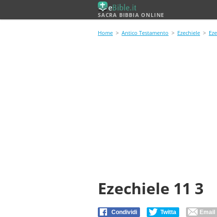
SACRA BIBBIA ONLINE
Home
>
Antico Testamento
>
Ezechiele
>
Eze
Ezechiele 11 3
Condividi
Twitta
Email