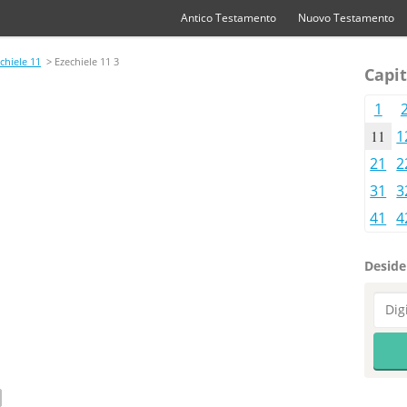
Antico Testamento
Nuovo Testamento
chiele 11
> Ezechiele 11 3
Capit
1
11
1
21
2
31
3
41
4
Desider