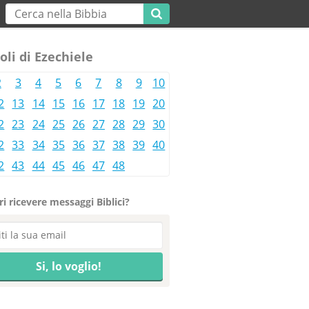
oli di Ezechiele
2
3
4
5
6
7
8
9
10
2
13
14
15
16
17
18
19
20
2
23
24
25
26
27
28
29
30
2
33
34
35
36
37
38
39
40
2
43
44
45
46
47
48
i ricevere messaggi Biblici?